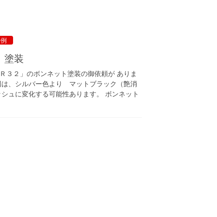
事例
 塗装
Ｒ３２」のボンネット塗装の御依頼が ありま
回は、シルバー色より マットブラック（艶消
ッシュに変化する可能性あります。 ボンネット