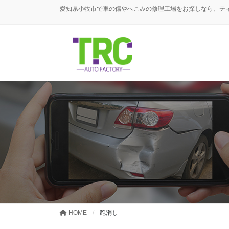
コ
ナ
愛知県小牧市で車の傷やへこみの修理工場をお探しなら、テ
ン
ビ
テ
ゲ
ン
ー
ツ
シ
に
ョ
移
ン
動
に
移
動
HOME
艶消し