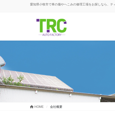
コ
ナ
愛知県小牧市で車の傷やへこみの修理工場をお探しなら、テ
ン
ビ
テ
ゲ
ン
ー
ツ
シ
に
ョ
移
ン
動
に
移
動
HOME
会社概要