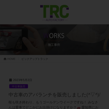
コ
ナ
ン
ビ
テ
ゲ
ン
ー
ツ
シ
に
ョ
移
ン
動
に
移
動
HOME
ビックアップトラック
2023年5月2日
中古車販売
中古車のアバランチを販売しました(^▽^)/
桜も咲き終わり、もうゴールデンウイークですね！ みなさ
んは愛車でどこかにお出掛けになりますか？
愛知県にお