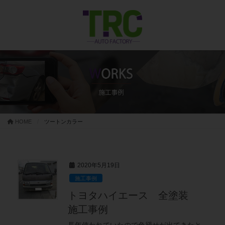
コ
ナ
ン
ビ
テ
ゲ
ン
ー
ツ
シ
に
ョ
移
ン
動
に
移
動
HOME
ツートンカラー
2020年5月19日
施工事例
トヨタハイエース 全塗装
施工事例