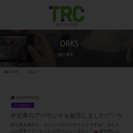
コ
ナ
ン
ビ
テ
ゲ
ン
ー
ツ
シ
に
ョ
移
ン
動
に
移
動
HOME
シボレー
2023年5月2日
中古車販売
中古車のアバランチを販売しました(^▽^)/
桜も咲き終わり、もうゴールデンウイークですね！ みなさ
んは愛車でどこかにお出掛けになりますか？
愛知県にお