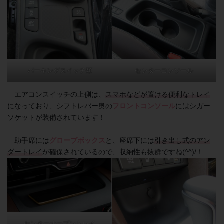
パーキングスイッチ類
センターコンソール
エアコンスイッチの上側は、
スマホなどが置ける便利なトレイ
になっており、シフトレバー奥の
フロントコンソール
にはシガー
ソケットが装備されています！
助手席には
グローブボックス
と、座席下には
引き出し式のアン
ダートレイ
が確保されているので、収納性も抜群ですね(^^)/！
センターオープントレイ