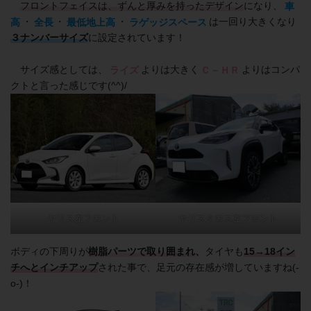
フロントフェイスは、ずんと厚みを持ったデザイン
になり、
車
高
・
全長
・
最低地上高
・
ラゲッジスペース
は一回り大きくなり
３ナンバーサイズ
に設定されています！
サイズ感としては、
ライズ
よりは大きく
Ｃ－ＨＲ
よりはコンパ
クトと言った感じです(^^)/
ヤリス左フロント
ヤリスクロス左フロント
ボディの下周りが
樹脂パーツで取り囲まれ
、
タイヤも
15→18イン
チへとインチアップ
された事で、足元の存在感が増していますね(-
o-)！