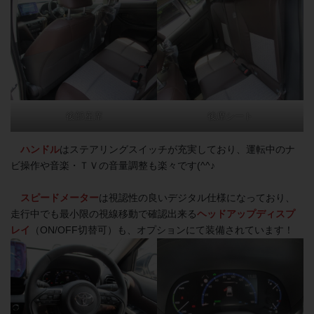
後部座席
後席シート
ハンドル
はステアリングスイッチが充実しており、運転中のナ
ビ操作や音楽・ＴＶの音量調整も楽々です(^^♪
スピードメーター
は視認性の良いデジタル仕様になっており、
走行中でも最小限の視線移動で確認出来る
ヘッドアップディスプ
レイ
（ON/OFF切替可）も、オプションにて装備されています！