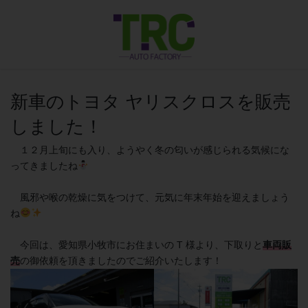
コ
ナ
ン
ビ
テ
ゲ
ン
ー
ツ
シ
に
ョ
移
ン
新車のトヨタ ヤリスクロスを販売
動
に
しました！
移
動
１２月上旬にも入り、ようやく冬の匂いが感じられる気候にな
ってきましたね
風邪や喉の乾燥に気をつけて、元気に年末年始を迎えましょう
ね
今回は、愛知県小牧市にお住まいの T 様より、下取りと
車両販
売
の御依頼を頂きましたのでご紹介いたします！