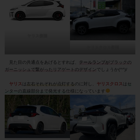
ヤリス側面
ヤリスクロス側面
見た目の共通点をあげるとすれば、
テールランプが
ブラックの
ガーニッシュで繋がったリアゲートのデザイン
でしょうか(^^)/
ヤリス
は
左右それぞれが点灯する
のに対し、
ヤリスクロス
は
セ
ンターの直線部分まで発光する
仕様になっています