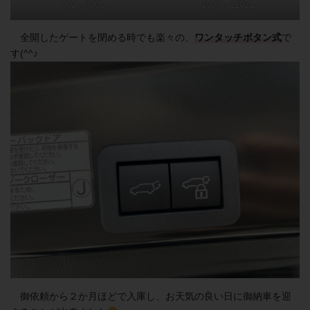
302～390L
1098～1102L
全開したゲートを閉める時でも楽々の、
ワンタッチボタン式
で
す(^^♪
御依頼から２か月ほどで入庫し、お天気の良い日に御納車を迎