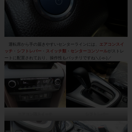
運転席から手の届きやすいセンターラインには、
エアコンスイ
ッチ
・
シフトレバー
・
スイッチ類
・
センター
コンソール
がストレ
ートに配置されており、操作性もバッチリですね＼(-o-)／
エアコン類スイッチ
シフトレバー