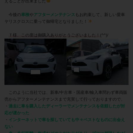
えることが出来ました
今後の
車検
や
アフターメンテナンス
もお約束して、新しい愛車
ヤリスクロスに乗って御帰宅となりました！
Ｔ様、この度は御購入ありがとうございました！
(^^)/
このように当社では、新車/中古車・国産車/輸入車問わず車両販
売からアフターメンテナンスまで充実して行っておりますので、
・
過去に車を購入したディーラーでメンテナンスを依頼したが対
応が遅かった
・
インターネットで車を探していても中々ベストなものに出会え
ない