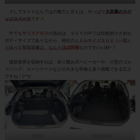
そしてＳＵＶならではの魅力と言えば、やっぱり
大容量のラゲ
ッジスペース
です
中でも
ヤリスクロス
の強みは、ＳＵＶの中では比較的小さめな
ボディサイズでありながら、他社の
ミドルサイズＳＵＶ（一部）
と比べて荷室容量は、なんと
ほぼ同等
なのです(-o-)ｵｵｰ！
後部座席を収納すれば、折り畳み式ベビーカーや、小型のゴル
フバッグ、スーツケースなどの大きな荷物も楽々積載できる広さ
ですね！(^^)/
通常時
後席収納時