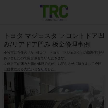
コ
ナ
ン
ビ
テ
ゲ
ン
ー
ツ
シ
に
ョ
移
ン
トヨタ マジェスタ フロントドア凹
動
に
み/リアドア凹み 板金修理事例
移
動
小牧市に在住の「A」様より トヨタ「マジェスタ」の修理依頼が
ありましたので紹介させていただきます。
左側ドアの凹みと傷の修理ですが、お話しさせて頂きまして今回
は自費による支払いとなりました。